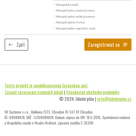
radio_button_unchecked
Alespoň 8 znaků
radio_button_unchecked
Alespoň jedno malé písmeno
radio_button_unchecked
Alespoň jedno velké písmeno
radio_button_unchecked
Alespoň jedna číslice
radio_button_unchecked
Alespoň jeden speciální znak
Zpět
Zaregistrovat se
keyboard_backspace
app_registration
Tento projekt je spolufinancován Evropskou unií.
Zásady zpracování osobních údajů
|
Všeobecné obchodní podmínky
© 2026 Jídelní plán |
info@jidelniplan.cz
VX Systems s.r.o., Vaňkova 1373, Chrudim IV, 537 01 Chrudim
IČ: 04089839, DIČ : CZ04089839, Datum zápisu do OR: 19.5.2015, Společnost vedená
u Krajského soudu v Hradci Králové, spisová značka C 35205