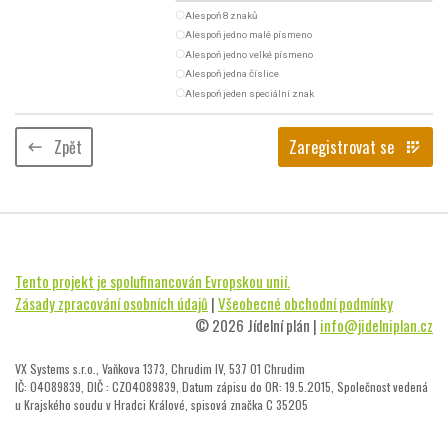
radio_button_unchecked
Alespoň 8 znaků
radio_button_unchecked
Alespoň jedno malé písmeno
radio_button_unchecked
Alespoň jedno velké písmeno
radio_button_unchecked
Alespoň jedna číslice
radio_button_unchecked
Alespoň jeden speciální znak
Zpět
Zaregistrovat se
keyboard_backspace
app_registration
Tento projekt je spolufinancován Evropskou unií.
Zásady zpracování osobních údajů
|
Všeobecné obchodní podmínky
© 2026 Jídelní plán |
info@jidelniplan.cz
VX Systems s.r.o., Vaňkova 1373, Chrudim IV, 537 01 Chrudim
IČ: 04089839, DIČ : CZ04089839, Datum zápisu do OR: 19.5.2015, Společnost vedená
u Krajského soudu v Hradci Králové, spisová značka C 35205