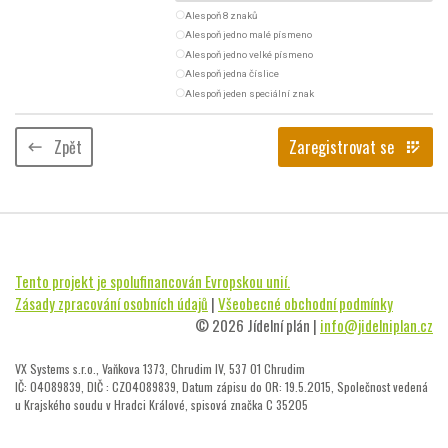
radio_button_unchecked
Alespoň 8 znaků
radio_button_unchecked
Alespoň jedno malé písmeno
radio_button_unchecked
Alespoň jedno velké písmeno
radio_button_unchecked
Alespoň jedna číslice
radio_button_unchecked
Alespoň jeden speciální znak
Zpět
Zaregistrovat se
keyboard_backspace
app_registration
Tento projekt je spolufinancován Evropskou unií.
Zásady zpracování osobních údajů
|
Všeobecné obchodní podmínky
© 2026 Jídelní plán |
info@jidelniplan.cz
VX Systems s.r.o., Vaňkova 1373, Chrudim IV, 537 01 Chrudim
IČ: 04089839, DIČ : CZ04089839, Datum zápisu do OR: 19.5.2015, Společnost vedená
u Krajského soudu v Hradci Králové, spisová značka C 35205