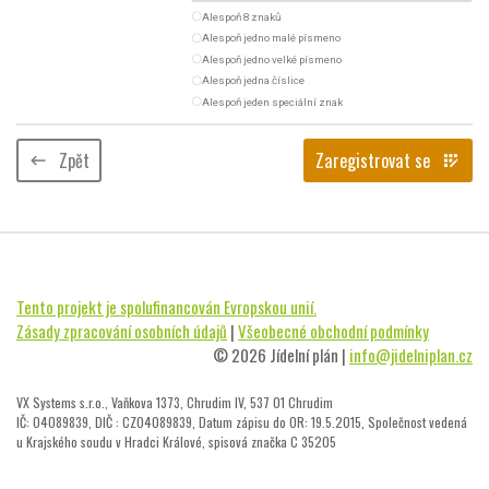
radio_button_unchecked
Alespoň 8 znaků
radio_button_unchecked
Alespoň jedno malé písmeno
radio_button_unchecked
Alespoň jedno velké písmeno
radio_button_unchecked
Alespoň jedna číslice
radio_button_unchecked
Alespoň jeden speciální znak
Zpět
Zaregistrovat se
keyboard_backspace
app_registration
Tento projekt je spolufinancován Evropskou unií.
Zásady zpracování osobních údajů
|
Všeobecné obchodní podmínky
© 2026 Jídelní plán |
info@jidelniplan.cz
VX Systems s.r.o., Vaňkova 1373, Chrudim IV, 537 01 Chrudim
IČ: 04089839, DIČ : CZ04089839, Datum zápisu do OR: 19.5.2015, Společnost vedená
u Krajského soudu v Hradci Králové, spisová značka C 35205