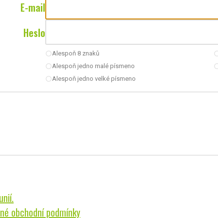
E-mail
Heslo
Alespoň 8 znaků
radio_button_unchecked
radio_button_u
Alespoň jedno malé písmeno
radio_button_unchecked
radio_button_u
Alespoň jedno velké písmeno
radio_button_unchecked
nií.
né obchodní podmínky