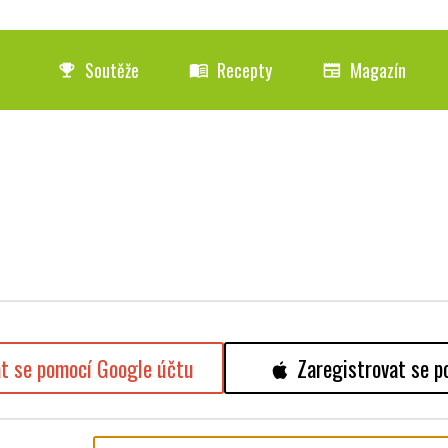
Soutěže
Recepty
Magazín
emoji_events
menu_book
newspaper
at se pomocí Google účtu
Zaregistrovat se p