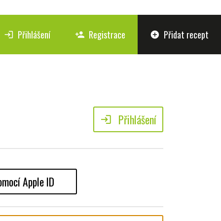
Přihlášení
Registrace
Přidat recept
login
person_add
add_circle
Přihlášení
login
omocí Apple ID