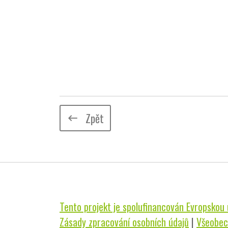
Zpět
keyboard_backspace
Tento projekt je spolufinancován Evropskou u
Zásady zpracování osobních údajů
|
Všeobec