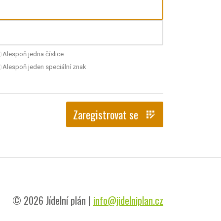
Alespoň jedna číslice
nchecked
Alespoň jeden speciální znak
nchecked
Zaregistrovat se
app_registration
© 2026 Jídelní plán |
info@jidelniplan.cz