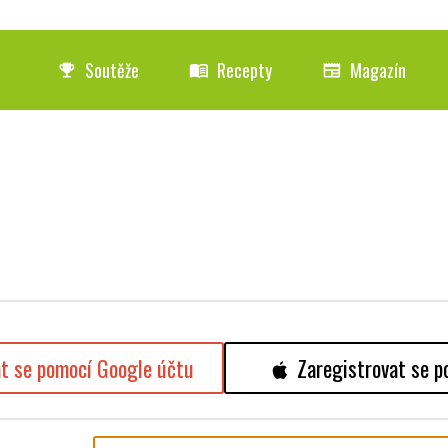
Soutěže
Recepty
Magazín
emoji_events
menu_book
newspaper
at se pomocí Google účtu
Zaregistrovat se p