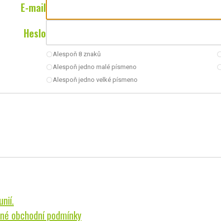
E-mail
Heslo
Alespoň 8 znaků
radio_button_unchecked
radio_button_u
Alespoň jedno malé písmeno
radio_button_unchecked
radio_button_u
Alespoň jedno velké písmeno
radio_button_unchecked
nií.
né obchodní podmínky