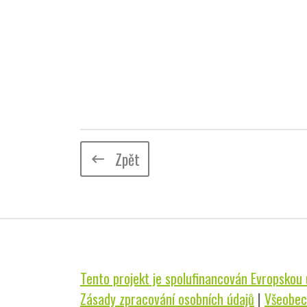
Zpět
keyboard_backspace
Tento projekt je spolufinancován Evropskou u
Zásady zpracování osobních údajů
|
Všeobec