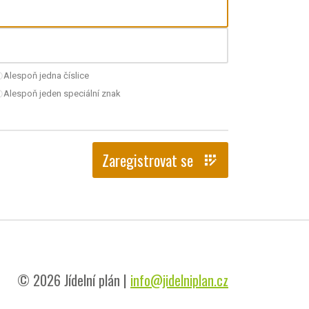
Alespoň jedna číslice
nchecked
Alespoň jeden speciální znak
nchecked
Zaregistrovat se
app_registration
© 2026 Jídelní plán |
info@jidelniplan.cz