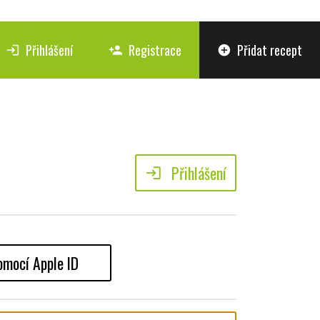
Přihlášení
Registrace
Přidat recept
login
person_add
add_circle
Přihlášení
login
omocí Apple ID