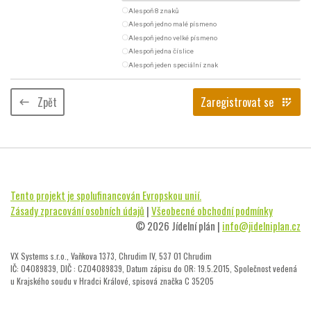
radio_button_unchecked
Alespoň 8 znaků
radio_button_unchecked
Alespoň jedno malé písmeno
radio_button_unchecked
Alespoň jedno velké písmeno
radio_button_unchecked
Alespoň jedna číslice
radio_button_unchecked
Alespoň jeden speciální znak
Zpět
Zaregistrovat se
keyboard_backspace
app_registration
Tento projekt je spolufinancován Evropskou unií.
Zásady zpracování osobních údajů
|
Všeobecné obchodní podmínky
© 2026 Jídelní plán |
info@jidelniplan.cz
VX Systems s.r.o., Vaňkova 1373, Chrudim IV, 537 01 Chrudim
IČ: 04089839, DIČ : CZ04089839, Datum zápisu do OR: 19.5.2015, Společnost vedená
u Krajského soudu v Hradci Králové, spisová značka C 35205