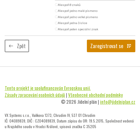
radio_button_unchecked
Alespoň 8 znaků
radio_button_unchecked
Alespoň jedno malé písmeno
radio_button_unchecked
Alespoň jedno velké písmeno
radio_button_unchecked
Alespoň jedna číslice
radio_button_unchecked
Alespoň jeden speciální znak
Zpět
Zaregistrovat se
keyboard_backspace
app_registration
Tento projekt je spolufinancován Evropskou unií.
Zásady zpracování osobních údajů
|
Všeobecné obchodní podmínky
© 2026 Jídelní plán |
info@jidelniplan.cz
VX Systems s.r.o., Vaňkova 1373, Chrudim IV, 537 01 Chrudim
IČ: 04089839, DIČ : CZ04089839, Datum zápisu do OR: 19.5.2015, Společnost vedená
u Krajského soudu v Hradci Králové, spisová značka C 35205