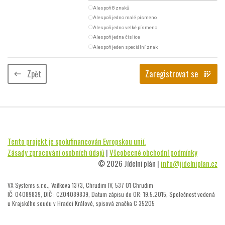
radio_button_unchecked
Alespoň 8 znaků
radio_button_unchecked
Alespoň jedno malé písmeno
radio_button_unchecked
Alespoň jedno velké písmeno
radio_button_unchecked
Alespoň jedna číslice
radio_button_unchecked
Alespoň jeden speciální znak
Zpět
Zaregistrovat se
keyboard_backspace
app_registration
Tento projekt je spolufinancován Evropskou unií.
Zásady zpracování osobních údajů
|
Všeobecné obchodní podmínky
© 2026 Jídelní plán |
info@jidelniplan.cz
VX Systems s.r.o., Vaňkova 1373, Chrudim IV, 537 01 Chrudim
IČ: 04089839, DIČ : CZ04089839, Datum zápisu do OR: 19.5.2015, Společnost vedená
u Krajského soudu v Hradci Králové, spisová značka C 35205