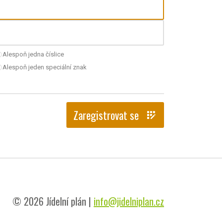
Alespoň jedna číslice
nchecked
Alespoň jeden speciální znak
nchecked
Zaregistrovat se
app_registration
© 2026 Jídelní plán |
info@jidelniplan.cz