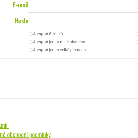
E-mail
Heslo
Alespoň 8 znaků
radio_button_unchecked
radio_button_u
Alespoň jedno malé písmeno
radio_button_unchecked
radio_button_u
Alespoň jedno velké písmeno
radio_button_unchecked
nií.
né obchodní podmínky