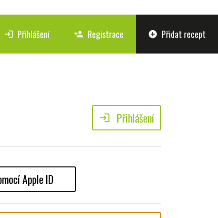
Přihlášení
Registrace
Přidat recept
login
person_add
add_circle
Přihlášení
login
omocí Apple ID