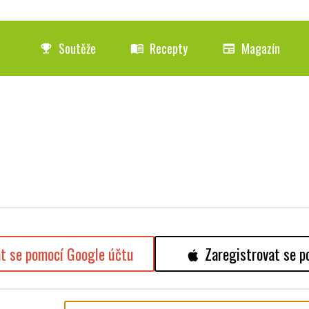
Soutěže
Recepty
Magazín
emoji_events
menu_book
newspaper
at se pomocí Google účtu
Zaregistrovat se p