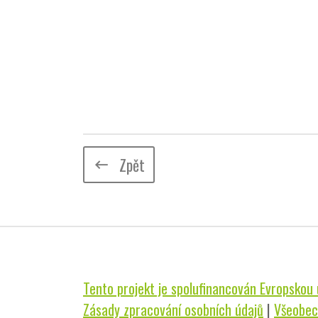
Zpět
keyboard_backspace
Tento projekt je spolufinancován Evropskou u
Zásady zpracování osobních údajů
|
Všeobec