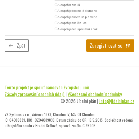
radio_button_unchecked
Alespoň 8 znaků
radio_button_unchecked
Alespoň jedno malé písmeno
radio_button_unchecked
Alespoň jedno velké písmeno
radio_button_unchecked
Alespoň jedna číslice
radio_button_unchecked
Alespoň jeden speciální znak
Zpět
Zaregistrovat se
keyboard_backspace
app_registration
Tento projekt je spolufinancován Evropskou unií.
Zásady zpracování osobních údajů
|
Všeobecné obchodní podmínky
© 2026 Jídelní plán |
info@jidelniplan.cz
VX Systems s.r.o., Vaňkova 1373, Chrudim IV, 537 01 Chrudim
IČ: 04089839, DIČ : CZ04089839, Datum zápisu do OR: 19.5.2015, Společnost vedená
u Krajského soudu v Hradci Králové, spisová značka C 35205