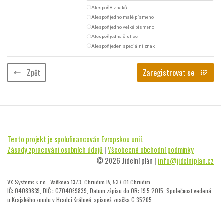
radio_button_unchecked
Alespoň 8 znaků
radio_button_unchecked
Alespoň jedno malé písmeno
radio_button_unchecked
Alespoň jedno velké písmeno
radio_button_unchecked
Alespoň jedna číslice
radio_button_unchecked
Alespoň jeden speciální znak
Zpět
Zaregistrovat se
keyboard_backspace
app_registration
Tento projekt je spolufinancován Evropskou unií.
Zásady zpracování osobních údajů
|
Všeobecné obchodní podmínky
© 2026 Jídelní plán |
info@jidelniplan.cz
VX Systems s.r.o., Vaňkova 1373, Chrudim IV, 537 01 Chrudim
IČ: 04089839, DIČ : CZ04089839, Datum zápisu do OR: 19.5.2015, Společnost vedená
u Krajského soudu v Hradci Králové, spisová značka C 35205