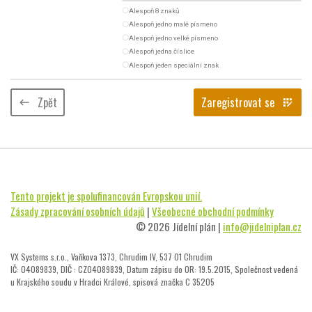
radio_button_unchecked
Alespoň 8 znaků
radio_button_unchecked
Alespoň jedno malé písmeno
radio_button_unchecked
Alespoň jedno velké písmeno
radio_button_unchecked
Alespoň jedna číslice
radio_button_unchecked
Alespoň jeden speciální znak
Zpět
Zaregistrovat se
keyboard_backspace
app_registration
Tento projekt je spolufinancován Evropskou unií.
Zásady zpracování osobních údajů
|
Všeobecné obchodní podmínky
© 2026 Jídelní plán |
info@jidelniplan.cz
VX Systems s.r.o., Vaňkova 1373, Chrudim IV, 537 01 Chrudim
IČ: 04089839, DIČ : CZ04089839, Datum zápisu do OR: 19.5.2015, Společnost vedená
u Krajského soudu v Hradci Králové, spisová značka C 35205