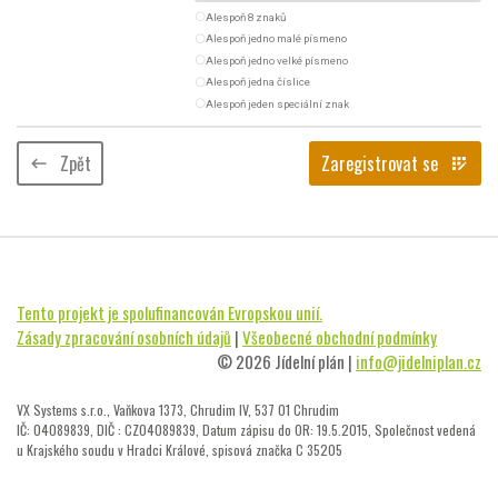
radio_button_unchecked
Alespoň 8 znaků
radio_button_unchecked
Alespoň jedno malé písmeno
radio_button_unchecked
Alespoň jedno velké písmeno
radio_button_unchecked
Alespoň jedna číslice
radio_button_unchecked
Alespoň jeden speciální znak
Zpět
Zaregistrovat se
keyboard_backspace
app_registration
Tento projekt je spolufinancován Evropskou unií.
Zásady zpracování osobních údajů
|
Všeobecné obchodní podmínky
© 2026 Jídelní plán |
info@jidelniplan.cz
VX Systems s.r.o., Vaňkova 1373, Chrudim IV, 537 01 Chrudim
IČ: 04089839, DIČ : CZ04089839, Datum zápisu do OR: 19.5.2015, Společnost vedená
u Krajského soudu v Hradci Králové, spisová značka C 35205