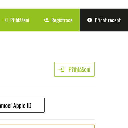
Přihlášení
Registrace
Přidat recept
login
person_add
add_circle
Přihlášení
login
omocí Apple ID