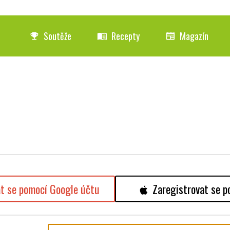
Soutěže
Recepty
Magazín
emoji_events
menu_book
newspaper
at se pomocí Google účtu
Zaregistrovat se p