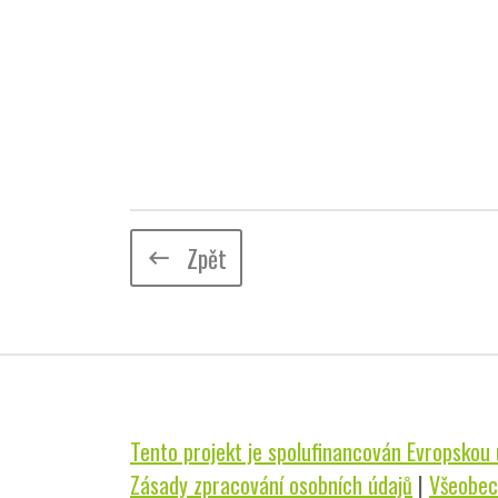
Zpět
keyboard_backspace
Tento projekt je spolufinancován Evropskou u
Zásady zpracování osobních údajů
|
Všeobec