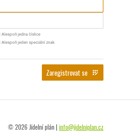
Alespoň jedna číslice
nchecked
Alespoň jeden speciální znak
nchecked
Zaregistrovat se
app_registration
© 2026 Jídelní plán |
info@jidelniplan.cz