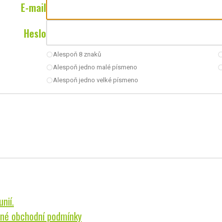
E-mail
Heslo
Alespoň 8 znaků
radio_button_unchecked
radio_button_u
Alespoň jedno malé písmeno
radio_button_unchecked
radio_button_u
Alespoň jedno velké písmeno
radio_button_unchecked
nií.
né obchodní podmínky