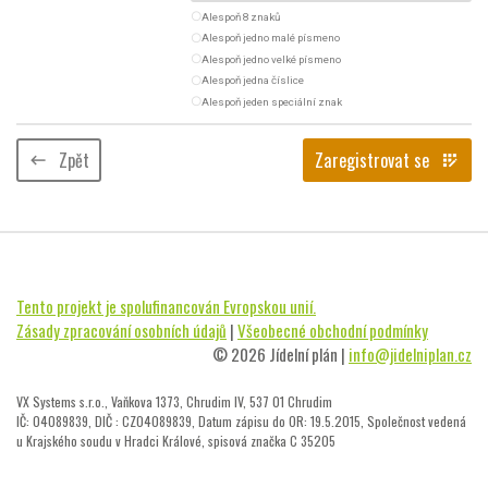
radio_button_unchecked
Alespoň 8 znaků
radio_button_unchecked
Alespoň jedno malé písmeno
radio_button_unchecked
Alespoň jedno velké písmeno
radio_button_unchecked
Alespoň jedna číslice
radio_button_unchecked
Alespoň jeden speciální znak
Zpět
Zaregistrovat se
keyboard_backspace
app_registration
Tento projekt je spolufinancován Evropskou unií.
Zásady zpracování osobních údajů
|
Všeobecné obchodní podmínky
© 2026 Jídelní plán |
info@jidelniplan.cz
VX Systems s.r.o., Vaňkova 1373, Chrudim IV, 537 01 Chrudim
IČ: 04089839, DIČ : CZ04089839, Datum zápisu do OR: 19.5.2015, Společnost vedená
u Krajského soudu v Hradci Králové, spisová značka C 35205