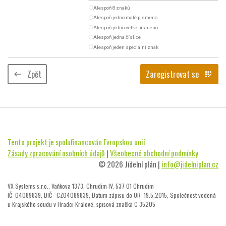
radio_button_unchecked
Alespoň 8 znaků
radio_button_unchecked
Alespoň jedno malé písmeno
radio_button_unchecked
Alespoň jedno velké písmeno
radio_button_unchecked
Alespoň jedna číslice
radio_button_unchecked
Alespoň jeden speciální znak
Zpět
Zaregistrovat se
keyboard_backspace
app_registration
Tento projekt je spolufinancován Evropskou unií.
Zásady zpracování osobních údajů
|
Všeobecné obchodní podmínky
© 2026 Jídelní plán |
info@jidelniplan.cz
VX Systems s.r.o., Vaňkova 1373, Chrudim IV, 537 01 Chrudim
IČ: 04089839, DIČ : CZ04089839, Datum zápisu do OR: 19.5.2015, Společnost vedená
u Krajského soudu v Hradci Králové, spisová značka C 35205