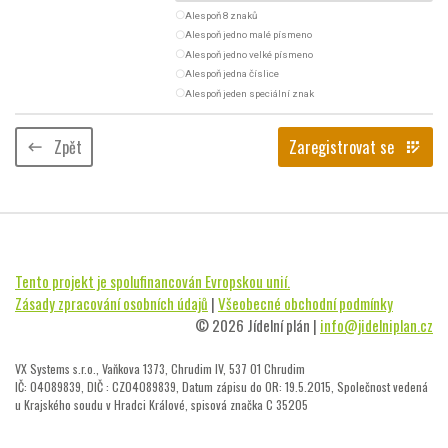
radio_button_unchecked
Alespoň 8 znaků
radio_button_unchecked
Alespoň jedno malé písmeno
radio_button_unchecked
Alespoň jedno velké písmeno
radio_button_unchecked
Alespoň jedna číslice
radio_button_unchecked
Alespoň jeden speciální znak
Zpět
Zaregistrovat se
keyboard_backspace
app_registration
Tento projekt je spolufinancován Evropskou unií.
Zásady zpracování osobních údajů
|
Všeobecné obchodní podmínky
© 2026 Jídelní plán |
info@jidelniplan.cz
VX Systems s.r.o., Vaňkova 1373, Chrudim IV, 537 01 Chrudim
IČ: 04089839, DIČ : CZ04089839, Datum zápisu do OR: 19.5.2015, Společnost vedená
u Krajského soudu v Hradci Králové, spisová značka C 35205