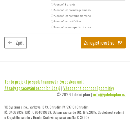
radio_button_unchecked
Alespoň 8 znaků
radio_button_unchecked
Alespoň jedno malé písmeno
radio_button_unchecked
Alespoň jedno velké písmeno
radio_button_unchecked
Alespoň jedna číslice
radio_button_unchecked
Alespoň jeden speciální znak
Zpět
Zaregistrovat se
keyboard_backspace
app_registration
Tento projekt je spolufinancován Evropskou unií.
Zásady zpracování osobních údajů
|
Všeobecné obchodní podmínky
© 2026 Jídelní plán |
info@jidelniplan.cz
VX Systems s.r.o., Vaňkova 1373, Chrudim IV, 537 01 Chrudim
IČ: 04089839, DIČ : CZ04089839, Datum zápisu do OR: 19.5.2015, Společnost vedená
u Krajského soudu v Hradci Králové, spisová značka C 35205