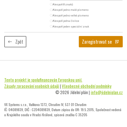
radio_button_unchecked
Alespoň 8 znaků
radio_button_unchecked
Alespoň jedno malé písmeno
radio_button_unchecked
Alespoň jedno velké písmeno
radio_button_unchecked
Alespoň jedna číslice
radio_button_unchecked
Alespoň jeden speciální znak
Zpět
Zaregistrovat se
keyboard_backspace
app_registration
Tento projekt je spolufinancován Evropskou unií.
Zásady zpracování osobních údajů
|
Všeobecné obchodní podmínky
© 2026 Jídelní plán |
info@jidelniplan.cz
VX Systems s.r.o., Vaňkova 1373, Chrudim IV, 537 01 Chrudim
IČ: 04089839, DIČ : CZ04089839, Datum zápisu do OR: 19.5.2015, Společnost vedená
u Krajského soudu v Hradci Králové, spisová značka C 35205