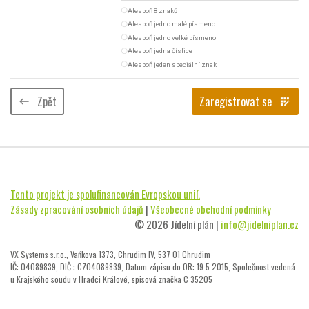
radio_button_unchecked
Alespoň 8 znaků
radio_button_unchecked
Alespoň jedno malé písmeno
radio_button_unchecked
Alespoň jedno velké písmeno
radio_button_unchecked
Alespoň jedna číslice
radio_button_unchecked
Alespoň jeden speciální znak
Zpět
Zaregistrovat se
keyboard_backspace
app_registration
Tento projekt je spolufinancován Evropskou unií.
Zásady zpracování osobních údajů
|
Všeobecné obchodní podmínky
© 2026 Jídelní plán |
info@jidelniplan.cz
VX Systems s.r.o., Vaňkova 1373, Chrudim IV, 537 01 Chrudim
IČ: 04089839, DIČ : CZ04089839, Datum zápisu do OR: 19.5.2015, Společnost vedená
u Krajského soudu v Hradci Králové, spisová značka C 35205