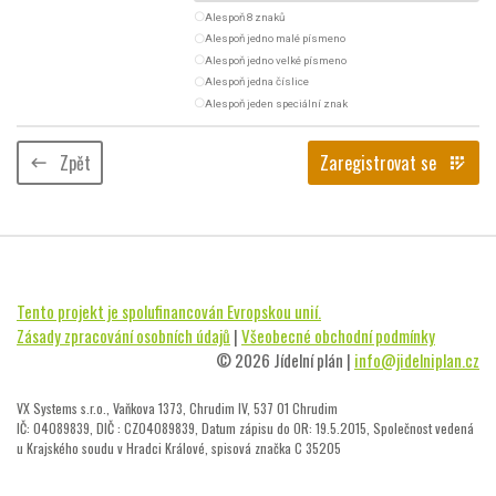
radio_button_unchecked
Alespoň 8 znaků
radio_button_unchecked
Alespoň jedno malé písmeno
radio_button_unchecked
Alespoň jedno velké písmeno
radio_button_unchecked
Alespoň jedna číslice
radio_button_unchecked
Alespoň jeden speciální znak
Zpět
Zaregistrovat se
keyboard_backspace
app_registration
Tento projekt je spolufinancován Evropskou unií.
Zásady zpracování osobních údajů
|
Všeobecné obchodní podmínky
© 2026 Jídelní plán |
info@jidelniplan.cz
VX Systems s.r.o., Vaňkova 1373, Chrudim IV, 537 01 Chrudim
IČ: 04089839, DIČ : CZ04089839, Datum zápisu do OR: 19.5.2015, Společnost vedená
u Krajského soudu v Hradci Králové, spisová značka C 35205