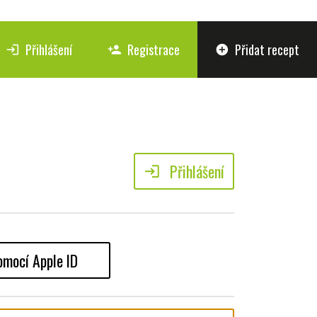
Přihlášení
Registrace
Přidat recept
login
person_add
add_circle
Přihlášení
login
omocí Apple ID