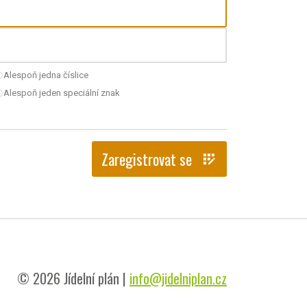
Alespoň jedna číslice
nchecked
Alespoň jeden speciální znak
nchecked
Zaregistrovat se
app_registration
© 2026 Jídelní plán |
info@jidelniplan.cz