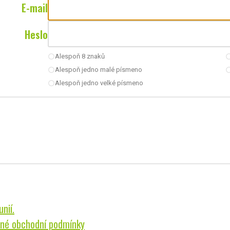
E-mail
Heslo
Alespoň 8 znaků
radio_button_unchecked
radio_button_u
Alespoň jedno malé písmeno
radio_button_unchecked
radio_button_u
Alespoň jedno velké písmeno
radio_button_unchecked
nií.
né obchodní podmínky