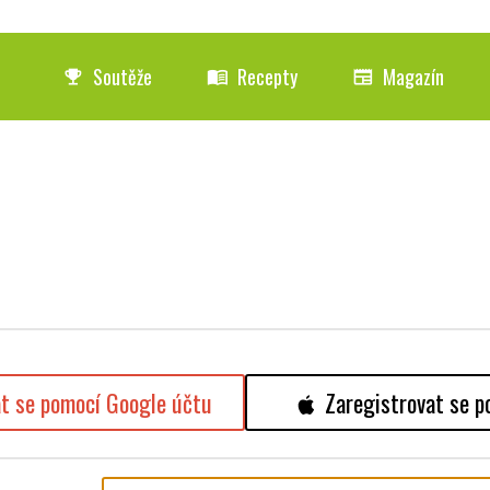
Soutěže
Recepty
Magazín
emoji_events
menu_book
newspaper
at se pomocí Google účtu
Zaregistrovat se p