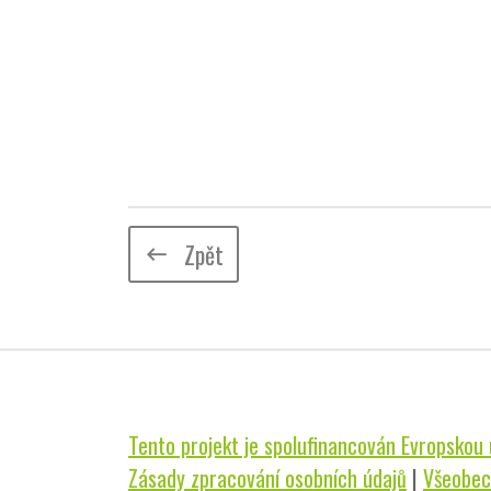
Zpět
keyboard_backspace
Tento projekt je spolufinancován Evropskou u
Zásady zpracování osobních údajů
|
Všeobec