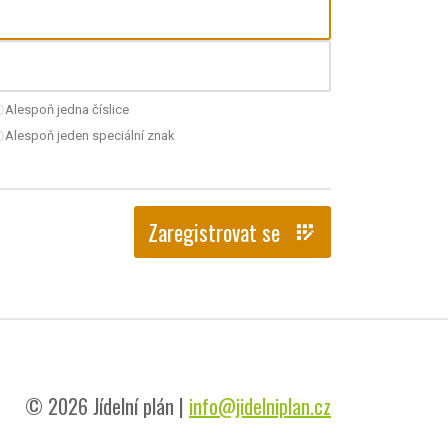
Alespoň jedna číslice
nchecked
Alespoň jeden speciální znak
nchecked
Zaregistrovat se
app_registration
© 2026 Jídelní plán |
info@jidelniplan.cz