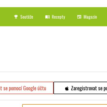
Soutěže
Recepty
Magazín
emoji_events
menu_book
newspaper
at se pomocí Google účtu
Zaregistrovat se p