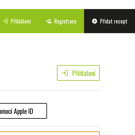
Přihlášení
Registrace
Přidat recept
login
person_add
add_circle
Přihlášení
login
omocí Apple ID