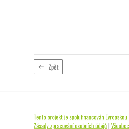
Zpět
keyboard_backspace
Tento projekt je spolufinancován Evropskou u
Zásady zpracování osobních údajů
|
Všeobec