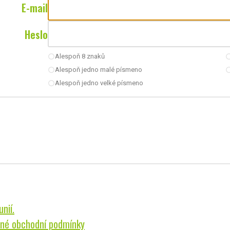
E-mail
Heslo
Alespoň 8 znaků
radio_button_unchecked
radio_button_u
Alespoň jedno malé písmeno
radio_button_unchecked
radio_button_u
Alespoň jedno velké písmeno
radio_button_unchecked
nií.
né obchodní podmínky