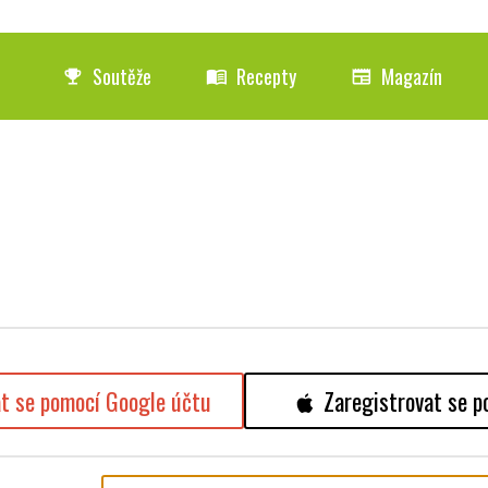
Soutěže
Recepty
Magazín
emoji_events
menu_book
newspaper
at se pomocí Google účtu
Zaregistrovat se p