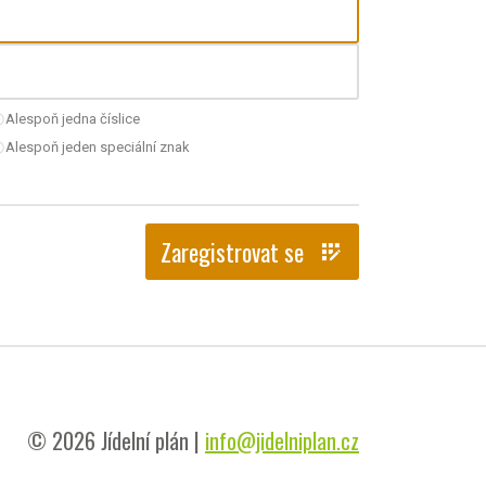
Alespoň jedna číslice
nchecked
Alespoň jeden speciální znak
nchecked
Zaregistrovat se
app_registration
© 2026 Jídelní plán |
info@jidelniplan.cz