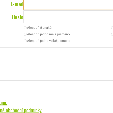
E-mail
Heslo
Alespoň 8 znaků
radio_button_unchecked
radio_button_u
Alespoň jedno malé písmeno
radio_button_unchecked
radio_button_u
Alespoň jedno velké písmeno
radio_button_unchecked
nií.
né obchodní podmínky