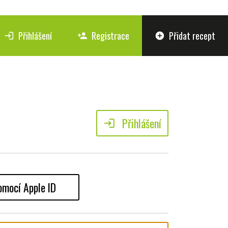
Přihlášení
Registrace
Přidat recept
login
person_add
add_circle
Přihlášení
login
omocí Apple ID