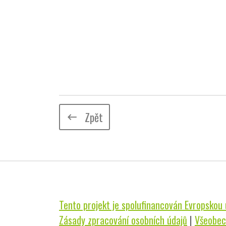
Zpět
keyboard_backspace
Tento projekt je spolufinancován Evropskou u
Zásady zpracování osobních údajů
|
Všeobec