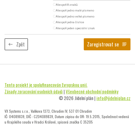
radio_button_unchecked
Alespoň 8 znaků
radio_button_unchecked
Alespoň jedno malé písmeno
radio_button_unchecked
Alespoň jedno velké písmeno
radio_button_unchecked
Alespoň jedna číslice
radio_button_unchecked
Alespoň jeden speciální znak
Zpět
Zaregistrovat se
keyboard_backspace
app_registration
Tento projekt je spolufinancován Evropskou unií.
Zásady zpracování osobních údajů
|
Všeobecné obchodní podmínky
© 2026 Jídelní plán |
info@jidelniplan.cz
VX Systems s.r.o., Vaňkova 1373, Chrudim IV, 537 01 Chrudim
IČ: 04089839, DIČ : CZ04089839, Datum zápisu do OR: 19.5.2015, Společnost vedená
u Krajského soudu v Hradci Králové, spisová značka C 35205