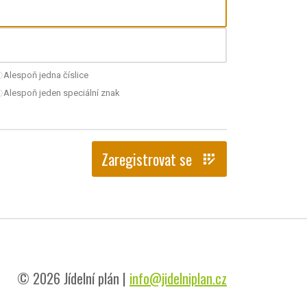
Alespoň jedna číslice
nchecked
Alespoň jeden speciální znak
nchecked
Zaregistrovat se
app_registration
© 2026 Jídelní plán |
info@jidelniplan.cz