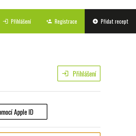
Přihlášení
Registrace
Přidat recept
login
person_add
add_circle
Přihlášení
login
omocí Apple ID