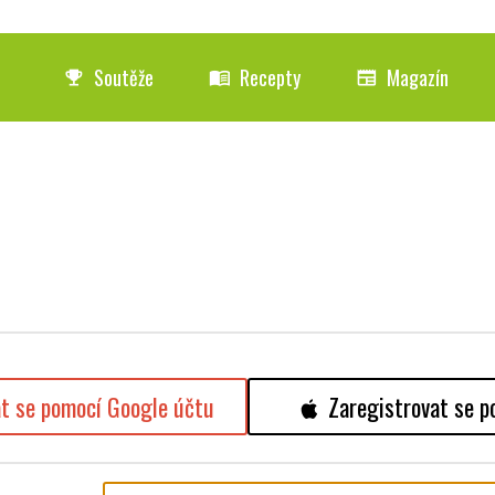
Soutěže
Recepty
Magazín
emoji_events
menu_book
newspaper
at se pomocí Google účtu
Zaregistrovat se p