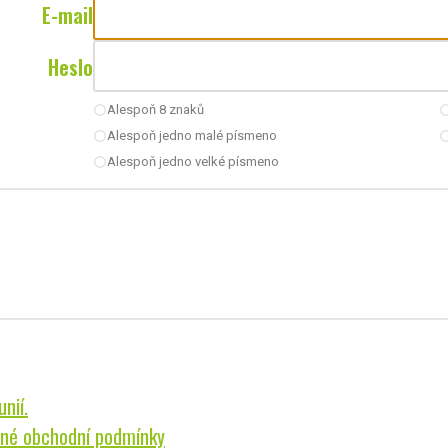
E-mail
Heslo
Alespoň 8 znaků
radio_button_unchecked
radio_button_u
Alespoň jedno malé písmeno
radio_button_unchecked
radio_button_u
Alespoň jedno velké písmeno
radio_button_unchecked
nií.
né obchodní podmínky