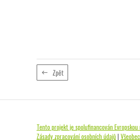
Zpět
keyboard_backspace
Tento projekt je spolufinancován Evropskou u
Zásady zpracování osobních údajů
|
Všeobec