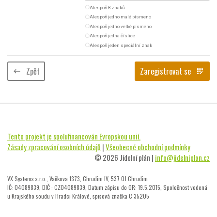
radio_button_unchecked
Alespoň 8 znaků
radio_button_unchecked
Alespoň jedno malé písmeno
radio_button_unchecked
Alespoň jedno velké písmeno
radio_button_unchecked
Alespoň jedna číslice
radio_button_unchecked
Alespoň jeden speciální znak
Zpět
Zaregistrovat se
keyboard_backspace
app_registration
Tento projekt je spolufinancován Evropskou unií.
Zásady zpracování osobních údajů
|
Všeobecné obchodní podmínky
© 2026 Jídelní plán |
info@jidelniplan.cz
VX Systems s.r.o., Vaňkova 1373, Chrudim IV, 537 01 Chrudim
IČ: 04089839, DIČ : CZ04089839, Datum zápisu do OR: 19.5.2015, Společnost vedená
u Krajského soudu v Hradci Králové, spisová značka C 35205