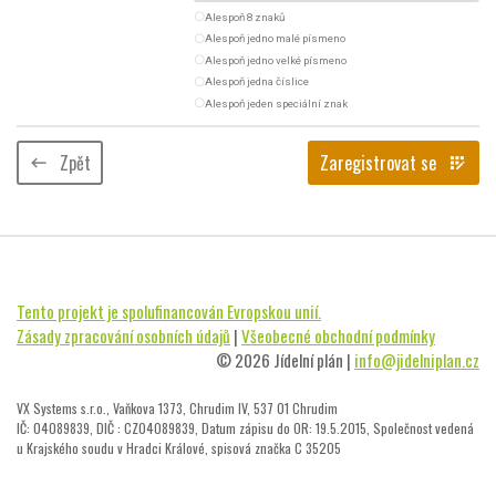
radio_button_unchecked
Alespoň 8 znaků
radio_button_unchecked
Alespoň jedno malé písmeno
radio_button_unchecked
Alespoň jedno velké písmeno
radio_button_unchecked
Alespoň jedna číslice
radio_button_unchecked
Alespoň jeden speciální znak
Zpět
Zaregistrovat se
keyboard_backspace
app_registration
Tento projekt je spolufinancován Evropskou unií.
Zásady zpracování osobních údajů
|
Všeobecné obchodní podmínky
© 2026 Jídelní plán |
info@jidelniplan.cz
VX Systems s.r.o., Vaňkova 1373, Chrudim IV, 537 01 Chrudim
IČ: 04089839, DIČ : CZ04089839, Datum zápisu do OR: 19.5.2015, Společnost vedená
u Krajského soudu v Hradci Králové, spisová značka C 35205