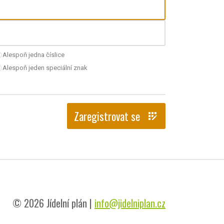
Alespoň jedna číslice
nchecked
Alespoň jeden speciální znak
nchecked
Zaregistrovat se
app_registration
© 2026 Jídelní plán |
info@jidelniplan.cz