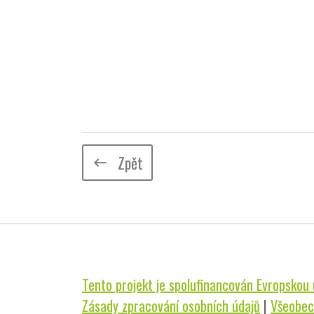
Zpět
keyboard_backspace
Tento projekt je spolufinancován Evropskou u
Zásady zpracování osobních údajů
|
Všeobec