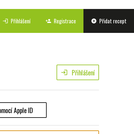
Přihlášení
Registrace
Přidat recept
login
person_add
add_circle
Přihlášení
login
omocí Apple ID