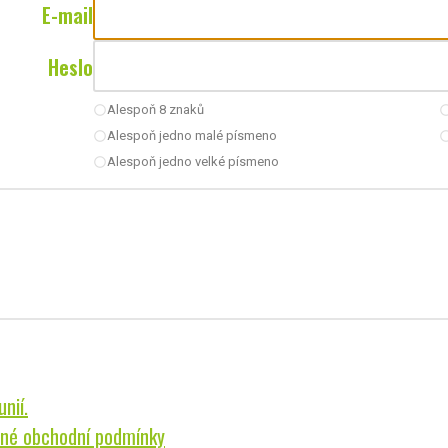
E-mail
Heslo
Alespoň 8 znaků
radio_button_unchecked
radio_button_u
Alespoň jedno malé písmeno
radio_button_unchecked
radio_button_u
Alespoň jedno velké písmeno
radio_button_unchecked
nií.
né obchodní podmínky