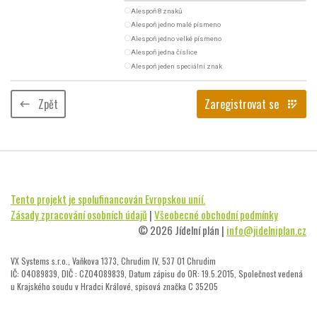
radio_button_unchecked
Alespoň 8 znaků
radio_button_unchecked
Alespoň jedno malé písmeno
radio_button_unchecked
Alespoň jedno velké písmeno
radio_button_unchecked
Alespoň jedna číslice
radio_button_unchecked
Alespoň jeden speciální znak
Zpět
Zaregistrovat se
keyboard_backspace
app_registration
Tento projekt je spolufinancován Evropskou unií.
Zásady zpracování osobních údajů
|
Všeobecné obchodní podmínky
© 2026 Jídelní plán |
info@jidelniplan.cz
VX Systems s.r.o., Vaňkova 1373, Chrudim IV, 537 01 Chrudim
IČ: 04089839, DIČ : CZ04089839, Datum zápisu do OR: 19.5.2015, Společnost vedená
u Krajského soudu v Hradci Králové, spisová značka C 35205