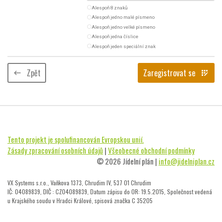
radio_button_unchecked
Alespoň 8 znaků
radio_button_unchecked
Alespoň jedno malé písmeno
radio_button_unchecked
Alespoň jedno velké písmeno
radio_button_unchecked
Alespoň jedna číslice
radio_button_unchecked
Alespoň jeden speciální znak
Zpět
Zaregistrovat se
keyboard_backspace
app_registration
Tento projekt je spolufinancován Evropskou unií.
Zásady zpracování osobních údajů
|
Všeobecné obchodní podmínky
© 2026 Jídelní plán |
info@jidelniplan.cz
VX Systems s.r.o., Vaňkova 1373, Chrudim IV, 537 01 Chrudim
IČ: 04089839, DIČ : CZ04089839, Datum zápisu do OR: 19.5.2015, Společnost vedená
u Krajského soudu v Hradci Králové, spisová značka C 35205