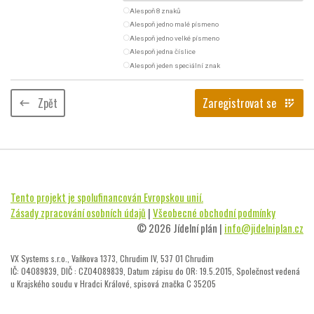
radio_button_unchecked
Alespoň 8 znaků
radio_button_unchecked
Alespoň jedno malé písmeno
radio_button_unchecked
Alespoň jedno velké písmeno
radio_button_unchecked
Alespoň jedna číslice
radio_button_unchecked
Alespoň jeden speciální znak
Zpět
Zaregistrovat se
keyboard_backspace
app_registration
Tento projekt je spolufinancován Evropskou unií.
Zásady zpracování osobních údajů
|
Všeobecné obchodní podmínky
© 2026 Jídelní plán |
info@jidelniplan.cz
VX Systems s.r.o., Vaňkova 1373, Chrudim IV, 537 01 Chrudim
IČ: 04089839, DIČ : CZ04089839, Datum zápisu do OR: 19.5.2015, Společnost vedená
u Krajského soudu v Hradci Králové, spisová značka C 35205