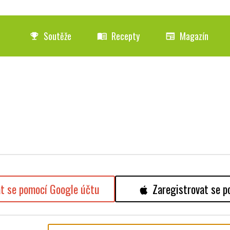
Soutěže
Recepty
Magazín
emoji_events
menu_book
newspaper
at se pomocí Google účtu
Zaregistrovat se p