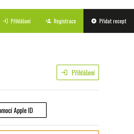
Přihlášení
Registrace
Přidat recept
login
person_add
add_circle
Přihlášení
login
omocí Apple ID