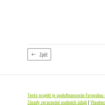
Zpět
keyboard_backspace
Tento projekt je spolufinancován Evropskou u
Zásady zpracování osobních údajů
|
Všeobec