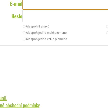
E-mail
Heslo
Alespoň 8 znaků
radio_button_unchecked
radio_button_u
Alespoň jedno malé písmeno
radio_button_unchecked
radio_button_u
Alespoň jedno velké písmeno
radio_button_unchecked
nií.
né obchodní podmínky