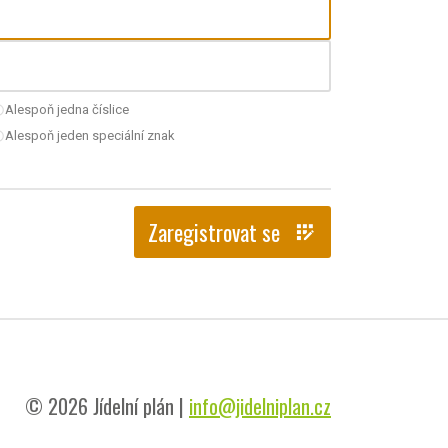
Alespoň jedna číslice
nchecked
Alespoň jeden speciální znak
nchecked
Zaregistrovat se
app_registration
© 2026 Jídelní plán |
info@jidelniplan.cz