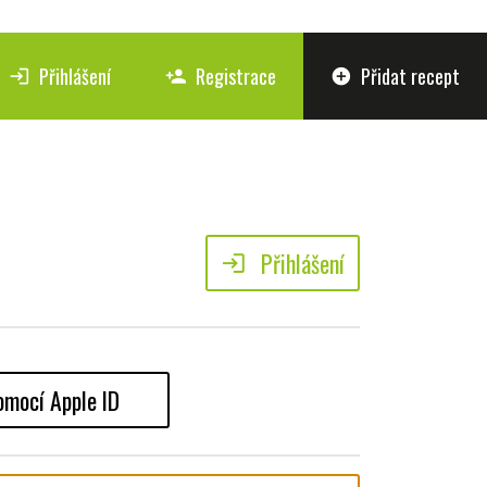
Přihlášení
Registrace
Přidat recept
login
person_add
add_circle
Přihlášení
login
omocí Apple ID