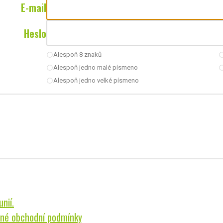
E-mail
Heslo
Alespoň 8 znaků
radio_button_unchecked
radio_button_u
Alespoň jedno malé písmeno
radio_button_unchecked
radio_button_u
Alespoň jedno velké písmeno
radio_button_unchecked
nií.
né obchodní podmínky