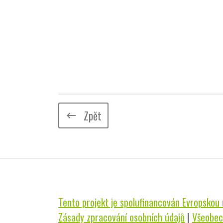
Zpět
keyboard_backspace
Tento projekt je spolufinancován Evropskou u
Zásady zpracování osobních údajů
|
Všeobec