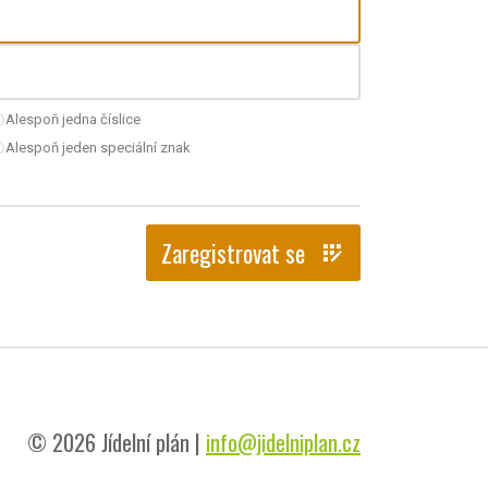
Alespoň jedna číslice
nchecked
Alespoň jeden speciální znak
nchecked
Zaregistrovat se
app_registration
© 2026 Jídelní plán |
info@jidelniplan.cz