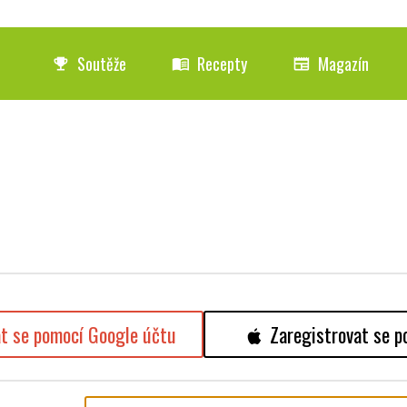
Soutěže
Recepty
Magazín
emoji_events
menu_book
newspaper
at se pomocí Google účtu
Zaregistrovat se p