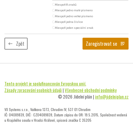
radio_button_unchecked
Alespoň 8 znaků
radio_button_unchecked
Alespoň jedno malé písmeno
radio_button_unchecked
Alespoň jedno velké písmeno
radio_button_unchecked
Alespoň jedna číslice
radio_button_unchecked
Alespoň jeden speciální znak
Zpět
Zaregistrovat se
keyboard_backspace
app_registration
Tento projekt je spolufinancován Evropskou unií.
Zásady zpracování osobních údajů
|
Všeobecné obchodní podmínky
© 2026 Jídelní plán |
info@jidelniplan.cz
VX Systems s.r.o., Vaňkova 1373, Chrudim IV, 537 01 Chrudim
IČ: 04089839, DIČ : CZ04089839, Datum zápisu do OR: 19.5.2015, Společnost vedená
u Krajského soudu v Hradci Králové, spisová značka C 35205