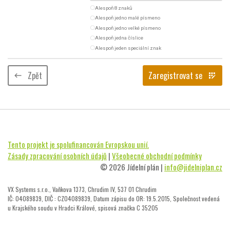
radio_button_unchecked
Alespoň 8 znaků
radio_button_unchecked
Alespoň jedno malé písmeno
radio_button_unchecked
Alespoň jedno velké písmeno
radio_button_unchecked
Alespoň jedna číslice
radio_button_unchecked
Alespoň jeden speciální znak
Zpět
Zaregistrovat se
keyboard_backspace
app_registration
Tento projekt je spolufinancován Evropskou unií.
Zásady zpracování osobních údajů
|
Všeobecné obchodní podmínky
© 2026 Jídelní plán |
info@jidelniplan.cz
VX Systems s.r.o., Vaňkova 1373, Chrudim IV, 537 01 Chrudim
IČ: 04089839, DIČ : CZ04089839, Datum zápisu do OR: 19.5.2015, Společnost vedená
u Krajského soudu v Hradci Králové, spisová značka C 35205