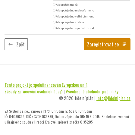
radio_button_unchecked
Alespoň 8 znaků
radio_button_unchecked
Alespoň jedno malé písmeno
radio_button_unchecked
Alespoň jedno velké písmeno
radio_button_unchecked
Alespoň jedna číslice
radio_button_unchecked
Alespoň jeden speciální znak
Zpět
Zaregistrovat se
keyboard_backspace
app_registration
Tento projekt je spolufinancován Evropskou unií.
Zásady zpracování osobních údajů
|
Všeobecné obchodní podmínky
© 2026 Jídelní plán |
info@jidelniplan.cz
VX Systems s.r.o., Vaňkova 1373, Chrudim IV, 537 01 Chrudim
IČ: 04089839, DIČ : CZ04089839, Datum zápisu do OR: 19.5.2015, Společnost vedená
u Krajského soudu v Hradci Králové, spisová značka C 35205