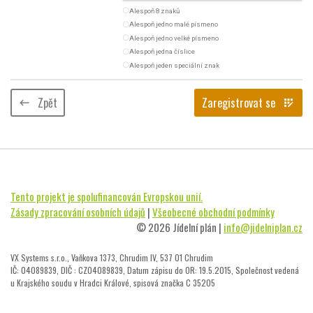
radio_button_unchecked
Alespoň 8 znaků
radio_button_unchecked
Alespoň jedno malé písmeno
radio_button_unchecked
Alespoň jedno velké písmeno
radio_button_unchecked
Alespoň jedna číslice
radio_button_unchecked
Alespoň jeden speciální znak
Zpět
Zaregistrovat se
keyboard_backspace
app_registration
Tento projekt je spolufinancován Evropskou unií.
Zásady zpracování osobních údajů
|
Všeobecné obchodní podmínky
© 2026 Jídelní plán |
info@jidelniplan.cz
VX Systems s.r.o., Vaňkova 1373, Chrudim IV, 537 01 Chrudim
IČ: 04089839, DIČ : CZ04089839, Datum zápisu do OR: 19.5.2015, Společnost vedená
u Krajského soudu v Hradci Králové, spisová značka C 35205