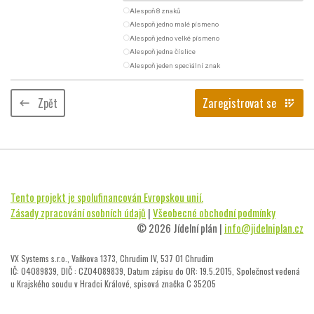
radio_button_unchecked
Alespoň 8 znaků
radio_button_unchecked
Alespoň jedno malé písmeno
radio_button_unchecked
Alespoň jedno velké písmeno
radio_button_unchecked
Alespoň jedna číslice
radio_button_unchecked
Alespoň jeden speciální znak
Zpět
Zaregistrovat se
keyboard_backspace
app_registration
Tento projekt je spolufinancován Evropskou unií.
Zásady zpracování osobních údajů
|
Všeobecné obchodní podmínky
© 2026 Jídelní plán |
info@jidelniplan.cz
VX Systems s.r.o., Vaňkova 1373, Chrudim IV, 537 01 Chrudim
IČ: 04089839, DIČ : CZ04089839, Datum zápisu do OR: 19.5.2015, Společnost vedená
u Krajského soudu v Hradci Králové, spisová značka C 35205