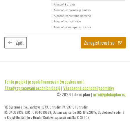
radio_button_unchecked
Alespoň 8 znaků
radio_button_unchecked
Alespoň jedno malé písmeno
radio_button_unchecked
Alespoň jedno velké písmeno
radio_button_unchecked
Alespoň jedna číslice
radio_button_unchecked
Alespoň jeden speciální znak
Zpět
Zaregistrovat se
keyboard_backspace
app_registration
Tento projekt je spolufinancován Evropskou unií.
Zásady zpracování osobních údajů
|
Všeobecné obchodní podmínky
© 2026 Jídelní plán |
info@jidelniplan.cz
VX Systems s.r.o., Vaňkova 1373, Chrudim IV, 537 01 Chrudim
IČ: 04089839, DIČ : CZ04089839, Datum zápisu do OR: 19.5.2015, Společnost vedená
u Krajského soudu v Hradci Králové, spisová značka C 35205