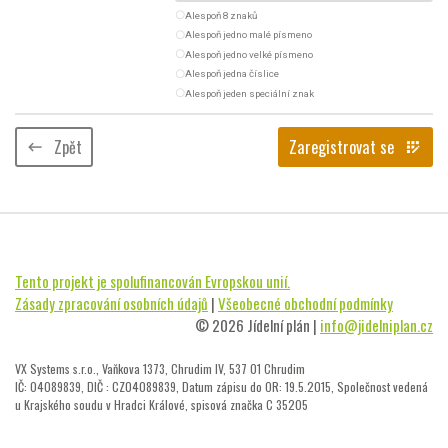
radio_button_unchecked
Alespoň 8 znaků
radio_button_unchecked
Alespoň jedno malé písmeno
radio_button_unchecked
Alespoň jedno velké písmeno
radio_button_unchecked
Alespoň jedna číslice
radio_button_unchecked
Alespoň jeden speciální znak
Zpět
Zaregistrovat se
keyboard_backspace
app_registration
Tento projekt je spolufinancován Evropskou unií.
Zásady zpracování osobních údajů
|
Všeobecné obchodní podmínky
© 2026 Jídelní plán |
info@jidelniplan.cz
VX Systems s.r.o., Vaňkova 1373, Chrudim IV, 537 01 Chrudim
IČ: 04089839, DIČ : CZ04089839, Datum zápisu do OR: 19.5.2015, Společnost vedená
u Krajského soudu v Hradci Králové, spisová značka C 35205