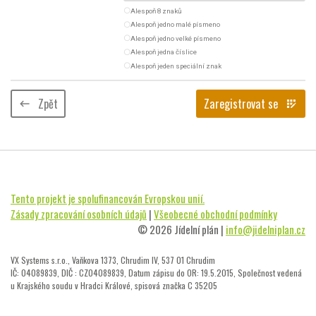
radio_button_unchecked
Alespoň 8 znaků
radio_button_unchecked
Alespoň jedno malé písmeno
radio_button_unchecked
Alespoň jedno velké písmeno
radio_button_unchecked
Alespoň jedna číslice
radio_button_unchecked
Alespoň jeden speciální znak
Zpět
Zaregistrovat se
keyboard_backspace
app_registration
Tento projekt je spolufinancován Evropskou unií.
Zásady zpracování osobních údajů
|
Všeobecné obchodní podmínky
© 2026 Jídelní plán |
info@jidelniplan.cz
VX Systems s.r.o., Vaňkova 1373, Chrudim IV, 537 01 Chrudim
IČ: 04089839, DIČ : CZ04089839, Datum zápisu do OR: 19.5.2015, Společnost vedená
u Krajského soudu v Hradci Králové, spisová značka C 35205