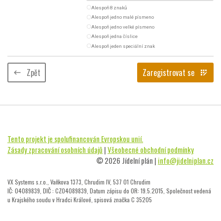
radio_button_unchecked
Alespoň 8 znaků
radio_button_unchecked
Alespoň jedno malé písmeno
radio_button_unchecked
Alespoň jedno velké písmeno
radio_button_unchecked
Alespoň jedna číslice
radio_button_unchecked
Alespoň jeden speciální znak
Zpět
Zaregistrovat se
keyboard_backspace
app_registration
Tento projekt je spolufinancován Evropskou unií.
Zásady zpracování osobních údajů
|
Všeobecné obchodní podmínky
© 2026 Jídelní plán |
info@jidelniplan.cz
VX Systems s.r.o., Vaňkova 1373, Chrudim IV, 537 01 Chrudim
IČ: 04089839, DIČ : CZ04089839, Datum zápisu do OR: 19.5.2015, Společnost vedená
u Krajského soudu v Hradci Králové, spisová značka C 35205