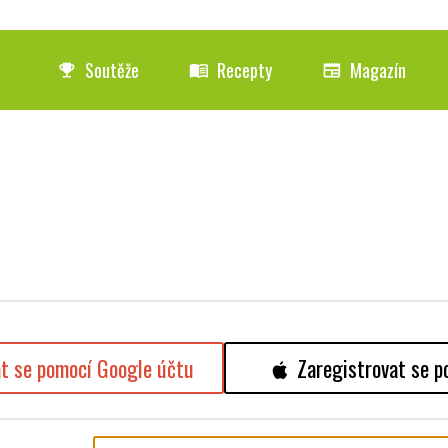
Soutěže
Recepty
Magazín
emoji_events
menu_book
newspaper
at se pomocí Google účtu
Zaregistrovat se p