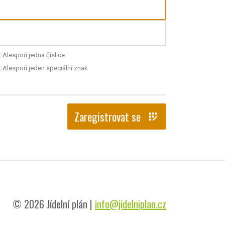
Alespoň jedna číslice
nchecked
Alespoň jeden speciální znak
nchecked
Zaregistrovat se
app_registration
© 2026 Jídelní plán |
info@jidelniplan.cz