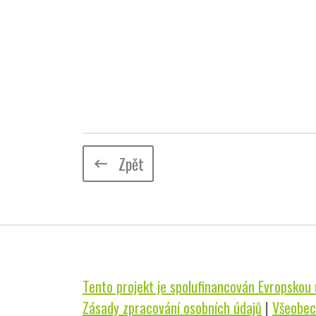
Zpět
keyboard_backspace
Tento projekt je spolufinancován Evropskou u
Zásady zpracování osobních údajů
|
Všeobec