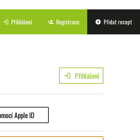
Přihlášení
Registrace
Přidat recept
login
person_add
add_circle
Přihlášení
login
omocí Apple ID