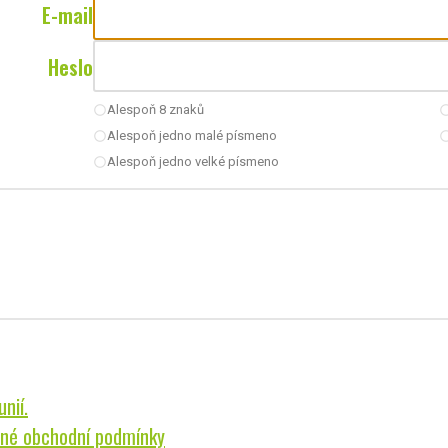
E-mail
Heslo
Alespoň 8 znaků
radio_button_unchecked
radio_button_u
Alespoň jedno malé písmeno
radio_button_unchecked
radio_button_u
Alespoň jedno velké písmeno
radio_button_unchecked
nií.
né obchodní podmínky