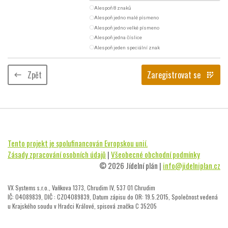
radio_button_unchecked
Alespoň 8 znaků
radio_button_unchecked
Alespoň jedno malé písmeno
radio_button_unchecked
Alespoň jedno velké písmeno
radio_button_unchecked
Alespoň jedna číslice
radio_button_unchecked
Alespoň jeden speciální znak
Zpět
Zaregistrovat se
keyboard_backspace
app_registration
Tento projekt je spolufinancován Evropskou unií.
Zásady zpracování osobních údajů
|
Všeobecné obchodní podmínky
© 2026 Jídelní plán |
info@jidelniplan.cz
VX Systems s.r.o., Vaňkova 1373, Chrudim IV, 537 01 Chrudim
IČ: 04089839, DIČ : CZ04089839, Datum zápisu do OR: 19.5.2015, Společnost vedená
u Krajského soudu v Hradci Králové, spisová značka C 35205