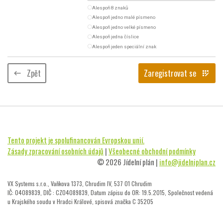
radio_button_unchecked
Alespoň 8 znaků
radio_button_unchecked
Alespoň jedno malé písmeno
radio_button_unchecked
Alespoň jedno velké písmeno
radio_button_unchecked
Alespoň jedna číslice
radio_button_unchecked
Alespoň jeden speciální znak
Zpět
Zaregistrovat se
keyboard_backspace
app_registration
Tento projekt je spolufinancován Evropskou unií.
Zásady zpracování osobních údajů
|
Všeobecné obchodní podmínky
© 2026 Jídelní plán |
info@jidelniplan.cz
VX Systems s.r.o., Vaňkova 1373, Chrudim IV, 537 01 Chrudim
IČ: 04089839, DIČ : CZ04089839, Datum zápisu do OR: 19.5.2015, Společnost vedená
u Krajského soudu v Hradci Králové, spisová značka C 35205