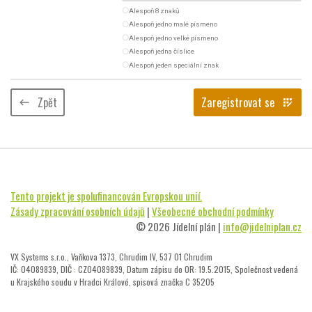
radio_button_unchecked
Alespoň 8 znaků
radio_button_unchecked
Alespoň jedno malé písmeno
radio_button_unchecked
Alespoň jedno velké písmeno
radio_button_unchecked
Alespoň jedna číslice
radio_button_unchecked
Alespoň jeden speciální znak
Zpět
Zaregistrovat se
keyboard_backspace
app_registration
Tento projekt je spolufinancován Evropskou unií.
Zásady zpracování osobních údajů
|
Všeobecné obchodní podmínky
© 2026 Jídelní plán |
info@jidelniplan.cz
VX Systems s.r.o., Vaňkova 1373, Chrudim IV, 537 01 Chrudim
IČ: 04089839, DIČ : CZ04089839, Datum zápisu do OR: 19.5.2015, Společnost vedená
u Krajského soudu v Hradci Králové, spisová značka C 35205