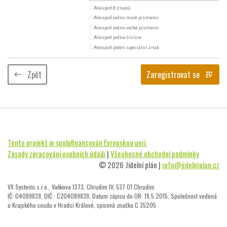
radio_button_unchecked
Alespoň 8 znaků
radio_button_unchecked
Alespoň jedno malé písmeno
radio_button_unchecked
Alespoň jedno velké písmeno
radio_button_unchecked
Alespoň jedna číslice
radio_button_unchecked
Alespoň jeden speciální znak
Zpět
Zaregistrovat se
keyboard_backspace
app_registration
Tento projekt je spolufinancován Evropskou unií.
Zásady zpracování osobních údajů
|
Všeobecné obchodní podmínky
© 2026 Jídelní plán |
info@jidelniplan.cz
VX Systems s.r.o., Vaňkova 1373, Chrudim IV, 537 01 Chrudim
IČ: 04089839, DIČ : CZ04089839, Datum zápisu do OR: 19.5.2015, Společnost vedená
u Krajského soudu v Hradci Králové, spisová značka C 35205