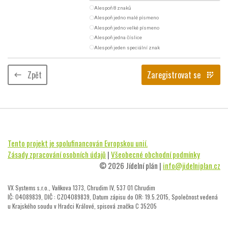
radio_button_unchecked
Alespoň 8 znaků
radio_button_unchecked
Alespoň jedno malé písmeno
radio_button_unchecked
Alespoň jedno velké písmeno
radio_button_unchecked
Alespoň jedna číslice
radio_button_unchecked
Alespoň jeden speciální znak
Zpět
Zaregistrovat se
keyboard_backspace
app_registration
Tento projekt je spolufinancován Evropskou unií.
Zásady zpracování osobních údajů
|
Všeobecné obchodní podmínky
© 2026 Jídelní plán |
info@jidelniplan.cz
VX Systems s.r.o., Vaňkova 1373, Chrudim IV, 537 01 Chrudim
IČ: 04089839, DIČ : CZ04089839, Datum zápisu do OR: 19.5.2015, Společnost vedená
u Krajského soudu v Hradci Králové, spisová značka C 35205